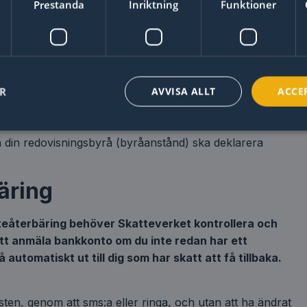
 du ha deklarera senast 31 mars
Prestanda
Inriktning
Funktioner
ller lägga till någon uppgift, för att kunna få ditt
ril, är 31 mars. Du kan godkänna deklarationen i e-
nga.
Få upp till 3 offerter från utvalda
redovisningsbyråer. Helt gratis och utan
ER
AVVISA ALLT
ACCE
lämna in deklarationen är 4 maj. Om du har anstånd är
förbindelser.
din redovisningsbyrå (byråanstånd) ska deklarera
Skicka en förfrågan!
äring
atteåterbäring behöver Skatteverket kontrollera och
att anmäla bankkonto om du inte redan har ett
utomatiskt ut till dig som har skatt att få tillbaka.
ten, genom att sms:a eller ringa, och utan att ha ändrat