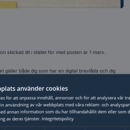
ion skickad dit i stället för med posten är 1 mars.
Behöver du
t gäller både dig som har en digital brevlåda och dig
redovisning?
plats använder cookies
Skicka en offertförfrågan!
i Skatteverkets e-tjänst Inkomstdeklaration 1 från 17
s för att anpassa innehåll, annonser och för att analysera vår tra
 använda e-tjänsten.
in användning av vår webbplats med våra reklam- och analyspar
d annan information som du har tillhandahållit dem eller som d
rat
ng av deras tjänster.
Integritetspolicy