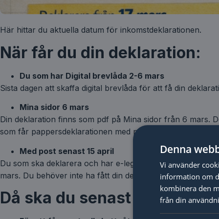
Här hittar du aktuella datum för inkomstdeklarationen.
När får du din deklaration:
Du som har Digital brevlåda 2-6 mars
Sista dagen att skaffa digital brevlåda för att få din deklarat
Mina sidor 6 mars
Din deklaration finns som pdf på Mina sidor från 6 mars. De
som får pappersdeklarationen med posten.
Denna webb
Med post senast 15 april
Du som ska deklarera och har e-legitimation kan deklarera 
Vi använder cookie
mars. Du behöver inte ha fått din deklaration för att kunna
information om d
kombinera den me
Då ska du senast ha deklare
från din användni