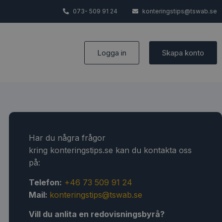
073- 509 91 24
konteringstips@tswab.se
Logga in
Skapa konto
Har du några frågor
kring konteringstips.se kan du kontakta oss
på:
Telefon:
+46 73 509 91 24
Mail:
konteringstips@tswab.se
Vill du anlita en redovisningsbyrå?