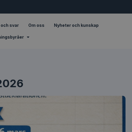
 och svar
Om oss
Nyheter och kunskap
ningsbyråer
 2026