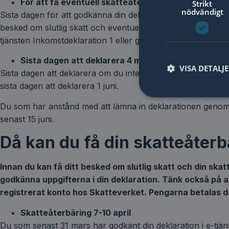
För att få eventuell skatteåterbäring i april då ska
Strikt
nödvändigt
Sista dagen för att godkänna din deklaration, utan att ändra e
besked om slutlig skatt och eventuell skatteåterbäring i ap
tjänsten Inkomstdeklaration 1 eller genom att sms:a eller ri
Sista dagen att deklarera 4 maj
VISA DETALJ
Sista dagen att deklarera om du inte har anstånd med att 
sista dagen att deklarera 1 juni.
Du som har anstånd med att lämna in deklarationen genom 
senast 15 juni.
Då kan du få din skatteåterb
Innan du kan få ditt besked om slutlig skatt och din sk
godkänna uppgifterna i din deklaration. Tänk också på 
registrerat konto hos Skatteverket. Pengarna betalas då a
Skatteåterbäring 7-10 april
Du som senast 31 mars har godkänt din deklaration i e-tjäns