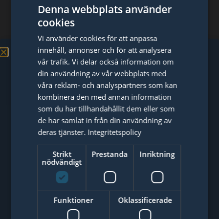
Affärsplan
Denna webbplats använder
Budget
cookies
Finansiering
Vi använder cookies för att anpassa
Avsnitt 2: Välj företagsform
innehåll, annonser och för att analysera
Behöver du redovisning?
Enskild näringsverksamhet
vår trafik. Vi delar också information om
Aktiebolag
din användning av vår webbplats med
Skicka en offertförfrågan!
Hur du registrerar företag
våra reklam- och analyspartners som kan
Avsnitt 3: Skatt, moms och bokföring
kombinera den med annan information
som du har tillhandahållit dem eller som
Skatter
de har samlat in från din användning av
Moms
deras tjänster.
Integritetspolicy
Bokföring
Avsnitt 4: Ekonomisk trygghet
Strikt
Prestanda
Inriktning
nödvändigt
Sjukförsäkring
Föräldraförsäkring
Få upp till 3 offerter från utvalda
Pension
Funktioner
Oklassificerade
redovisningsbyråer. Helt gratis och utan
Stöd för nya företag via NyföretagarCentrum
förbindelser.