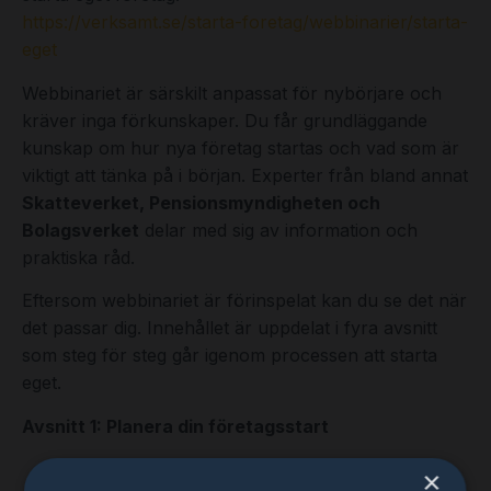
https://verksamt.se/starta-foretag/webbinarier/starta-
eget
Webbinariet är särskilt anpassat för nybörjare och
kräver inga förkunskaper. Du får grundläggande
kunskap om hur nya företag startas och vad som är
viktigt att tänka på i början. Experter från bland annat
Skatteverket, Pensionsmyndigheten och
Bolagsverket
delar med sig av information och
praktiska råd.
Eftersom webbinariet är förinspelat kan du se det när
det passar dig. Innehållet är uppdelat i fyra avsnitt
som steg för steg går igenom processen att starta
eget.
Avsnitt 1: Planera din företagsstart
Affärsidé
×