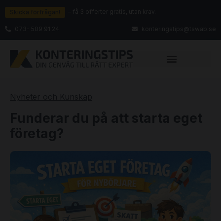
– få 3 offerter gratis, utan krav.
Skicka förfrågan!
073- 509 91 24
konteringstips@tswab.se
Nyheter och Kunskap
Funderar du på att starta eget
företag?